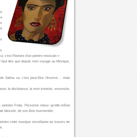
Le
La
ux
té
es
en
Oui, c’est l’histoire d’un peintre mexicain »
 Il faut dire que depuis mon voyage au Mexique,
e Salma ou c’est peut-être l’inverse… mais
inture, la déchéance, la mort ironisée, encensée,
pas peindre Frida. Personne mieux qu’elle-même
chair blessée, de son âme tourmentée.
peindre cette musique envoûtante au travers de
e.