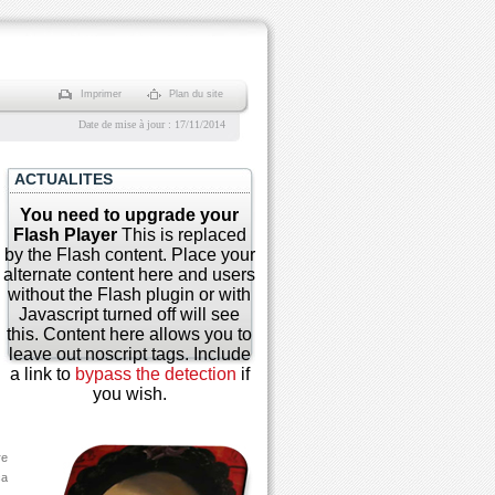
Imprimer
Plan du site
Date de mise à jour : 17/11/2014
ACTUALITES
You need to upgrade your
Flash Player
This is replaced
by the Flash content. Place your
alternate content here and users
without the Flash plugin or with
Javascript turned off will see
this. Content here allows you to
leave out
noscript
tags. Include
a link to
bypass the detection
if
you wish.
re
ça