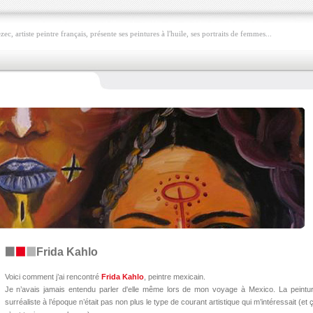
c, artiste peintre français, présente ses peintures à l'huile, ses portraits de femmes...
Frida Kahlo
Voici comment j’ai rencontré
Frida Kahlo
, peintre mexicain.
Je n’avais jamais entendu parler d'elle même lors de mon voyage à Mexico. La peintu
surréaliste à l’époque n’était pas non plus le type de courant artistique qui m’intéressait (et 