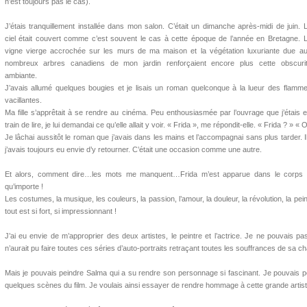
n’est toujours pas le cas).
J’étais tranquillement installée dans mon salon. C’était un dimanche après-midi de juin. 
ciel était couvert comme c’est souvent le cas à cette époque de l’année en Bretagne. 
vigne vierge accrochée sur les murs de ma maison et la végétation luxuriante due a
nombreux arbres canadiens de mon jardin renforçaient encore plus cette obscuri
ambiante.
J’avais allumé quelques bougies et je lisais un roman quelconque à la lueur des flamm
vacillantes.
Ma fille s’apprêtait à se rendre au cinéma. Peu enthousiasmée par l’ouvrage que j’étais 
train de lire, je lui demandai ce qu’elle allait y voir. « Frida », me répondit-elle. « Frida ? » « 
Je lâchai aussitôt le roman que j’avais dans les mains et l’accompagnai sans plus tarder.
j’avais toujours eu envie d’y retourner. C’était une occasion comme une autre.
Et alors, comment dire…les mots me manquent…Frida m’est apparue dans le corps d
qu’importe !
Les costumes, la musique, les couleurs, la passion, l’amour, la douleur, la révolution, la pe
tout est si fort, si impressionnant !
J’ai eu envie de m’approprier des deux artistes, le peintre et l’actrice. Je ne pouvais 
n’aurait pu faire toutes ces séries d’auto-portraits retraçant toutes les souffrances de sa 
Mais je pouvais peindre Salma qui a su rendre son personnage si fascinant. Je pouvais 
quelques scènes du film. Je voulais ainsi essayer de rendre hommage à cette grande artist