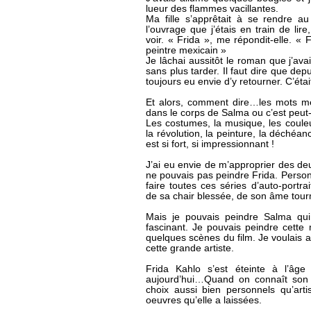
lueur des flammes vacillantes.
Ma fille s’apprêtait à se rendre 
l’ouvrage que j’étais en train de lire
voir. « Frida », me répondit-elle. « F
peintre mexicain »
Je lâchai aussitôt le roman que j’av
sans plus tarder. Il faut dire que de
toujours eu envie d’y retourner. C’ét
Et alors, comment dire…les mots 
dans le corps de Salma ou c’est peut-
Les costumes, la musique, les couleur
la révolution, la peinture, la déchéan
est si fort, si impressionnant !
J’ai eu envie de m’approprier des deux 
ne pouvais pas peindre Frida. Perso
faire toutes ces séries d’auto-portra
de sa chair blessée, de son âme tou
Mais je pouvais peindre Salma qu
fascinant. Je pouvais peindre cette
quelques scènes du film. Je voulais
cette grande artiste.
Frida Kahlo s’est éteinte à l’âge
aujourd’hui…Quand on connaît son 
choix aussi bien personnels qu’art
oeuvres qu’elle a laissées.