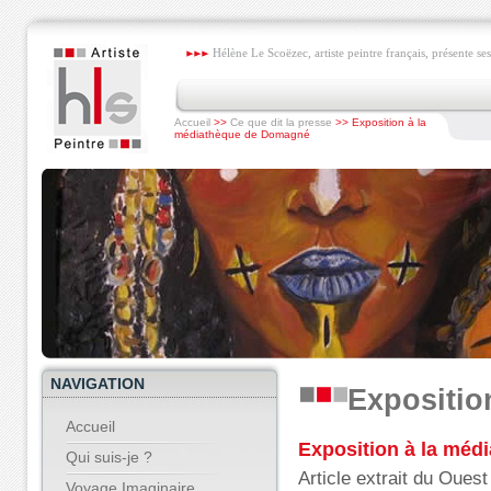
Hélène Le Scoëzec, artiste peintre français, présente ses
Accueil
>>
Ce que dit la presse
>> Exposition à la
médiathèque de Domagné
NAVIGATION
Expositio
Accueil
Exposition à la mé
Qui suis-je ?
Article extrait du Oues
Voyage Imaginaire