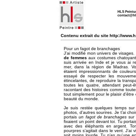
HLS Peintu
contact@hl
Contenu extrait du site http://www.
Pour un fagot de branchages
J’ai modifié mon univers de visages. 
de femmes
aux costumes chatoyants.
suis arrivée en Inde et je vous ai r
mer, dans la région de Madras. Vo
étaient impressionnants de couleurs 
essayé de respecter les mouveme
étincelantes, de reproduire la transp
toutes les quatre, attendant peut-
racontant des histoires comme toutes
tout simplement pour le plaisir d’être 
beauté du monde.
Je suis restée quelques temps sur c
photos, d’autres sourires. Je t’ai ch
portais
un fagot de branchages
sur 
fixaient un point devant toi. Tu portai
avec des éléphants en argent. Ton
pourpres s’agitait dans le vent. J’ai 
soit moins lourde. Tu n’es qu’une en