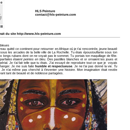
HLS Peinture
contact@hls-peinture.com
ait du site http://www.hls-peinture.com
 bleues
veau quitté ce continent pour retourner en Afrique où je t’ai rencontrée, jeune beauté
 sous les arcades de la belle ville de La Rochelle. Tu étais époustouflante sous ton
 longs rubans dont on ne voyait pas le sommet. Tu portais ton maquillage de fête.
parfaites étaient peintes en bleu
. Des pastilles blanches et or ornaient tes joues et
périal. Je t’ai fait telle que tu étais. J’ai essayé de reproduire tout ce que je voyais
hanger. Je me suis faite
humble et respectueuse
. Je ne t’ai pas donné la vie.
Tu
. Je n’ai même pas cherché à t’inventer une histoire. Mon imagination était restée
evant tant de beauté et de noblesse partagées.