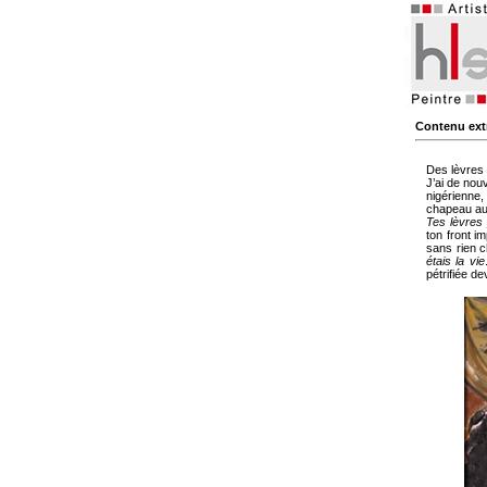
Contenu extr
Des lèvres
J’ai de nou
nigérienne,
chapeau aux
Tes lèvres 
ton front im
sans rien c
étais la vie
pétrifiée d