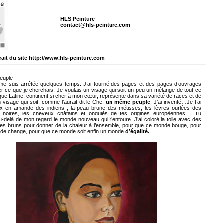
HLS Peinture
contact@hls-peinture.com
ait du site http://www.hls-peinture.com
euple
e me suis arrêtée quelques temps. J’ai tourné des pages et des pages d’ouvrages
r ce que je cherchais. Je voulais un visage qui soit un peu un mélange de tout ce
que Latine, continent si cher à mon cœur, représente dans sa variété de races et de
n visage qui soit, comme l’aurait dit le Che,
un
même peuple
. J’ai inventé…Je t’ai
eux en amande des indiens ; la peau brune des métisses, les lèvres ourlées des
s noires, les cheveux châtains et ondulés de tes origines européennes. . Tu
-delà de mon regard le monde nouveau qui t’entoure. J’ai coloré la toile avec des
des bruns pour donner de la chaleur à l’ensemble, pour que ce monde bouge, pour
de change, pour que ce monde soit enfin un monde
d’égalité.