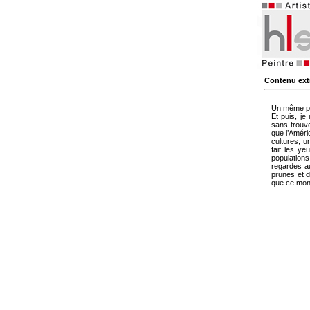
Contenu extr
Un même p
Et puis, j
sans trouve
que l’Améri
cultures, u
fait les y
population
regardes au
prunes et 
que ce mon