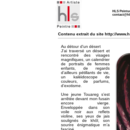
HLS Peintu
contact@hl
Contenu extrait du site http://www.
Au détour d'un désert
J’ai traversé un désert et
rencontré des visages
magnifiques, un calendrier
de portraits de femmes
enfants, de regards
d’ailleurs pétillants de vie,
un kaléidoscope de
couleurs, de parfums,
d’exotisme.
Une jeune Touareg
s’est
arrêtée devant mon fusain
encore vierge.
Enveloppée dans son
voile noir aux reflets
violine, ses yeux de jais
soulignés de khôl, son
sourire énigmatique m’a
fasciné.